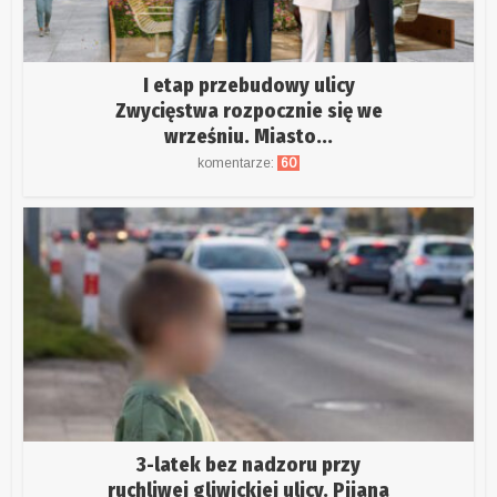
I etap przebudowy ulicy
Zwycięstwa rozpocznie się we
wrześniu. Miasto...
komentarze:
60
3-latek bez nadzoru przy
ruchliwej gliwickiej ulicy. Pijana