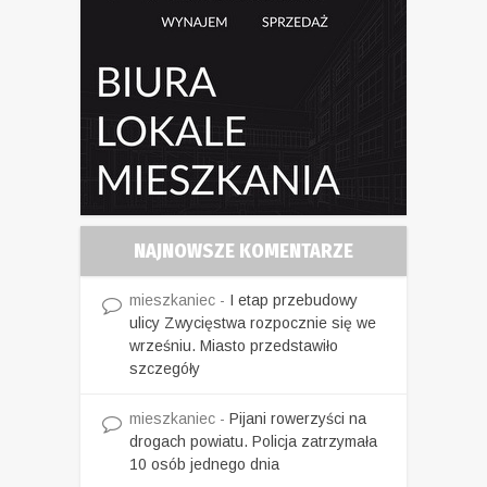
NAJNOWSZE KOMENTARZE
mieszkaniec
-
I etap przebudowy
ulicy Zwycięstwa rozpocznie się we
wrześniu. Miasto przedstawiło
szczegóły
mieszkaniec
-
Pijani rowerzyści na
drogach powiatu. Policja zatrzymała
10 osób jednego dnia