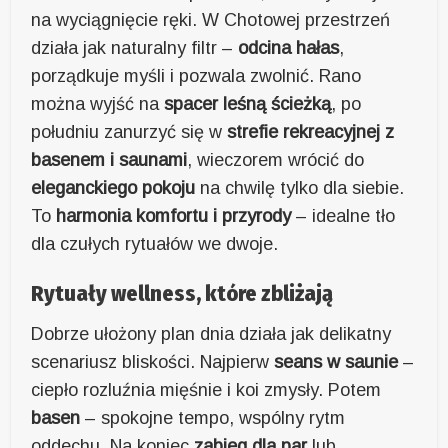
na wyciągnięcie ręki. W Chotowej przestrzeń
działa jak naturalny filtr –
odcina hałas
,
porządkuje myśli i pozwala zwolnić. Rano
można wyjść na
spacer leśną ścieżką
, po
południu zanurzyć się w
strefie rekreacyjnej z
basenem i saunami
, wieczorem wrócić do
eleganckiego pokoju
na chwilę tylko dla siebie.
To
harmonia komfortu i przyrody
– idealne tło
dla czułych rytuałów we dwoje.
Rytuały wellness, które zbliżają
Dobrze ułożony plan dnia działa jak delikatny
scenariusz bliskości. Najpierw
seans w saunie
–
ciepło rozluźnia mięśnie i koi zmysły. Potem
basen
– spokojne tempo, wspólny rytm
oddechu. Na koniec
zabieg dla par
lub