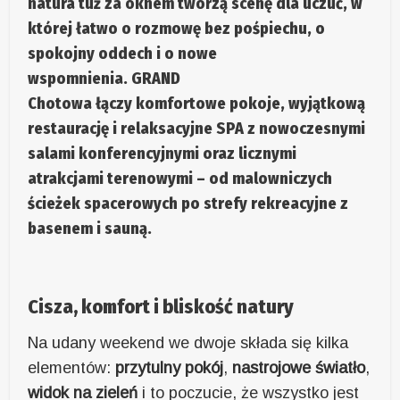
natura tuż za oknem tworzą
scenę dla uczuć
, w
której łatwo o rozmowę bez pośpiechu, o
spokojny oddech i o nowe
wspomnienia.
GRAND
Chotowa
łączy
komfortowe pokoje
,
wyjątkową
restaurację
i
relaksacyjne SPA
z
nowoczesnymi
salami konferencyjnymi
oraz
licznymi
atrakcjami terenowymi
– od
malowniczych
ścieżek spacerowych
po
strefy rekreacyjne z
basenem i sauną
.
Cisza, komfort i bliskość natury
Na udany weekend we dwoje składa się kilka
elementów:
przytulny pokój
,
nastrojowe światło
,
widok na zieleń
i to poczucie, że wszystko jest