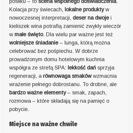
posiłku – to
scena wspólnego doświadczenia
.
Kolacja przy świecach,
lokalne produkty
w
nowoczesnej interpretacji,
deser na dwoje
i
kieliszek wina potrafią zamienić zwykły wieczór
w
małe święto
. Dla wielu par ważne jest też
wolniejsze śniadanie
– lunga, którą można
celebrować bez pośpiechu. W dobrze
prowadzonym domu hotelowym kuchnia
współgra ze strefą SPA:
lekkość dań
sprzyja
regeneracji, a
równowaga smaków
wzmacnia
wrażenie pełnego dobrostanu. To drobne, ale
bardzo ważne elementy
– smak, zapach,
rozmowa – które składają się na pamięć o
pobycie.
Miejsce na ważne chwile