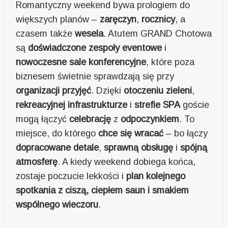
Romantyczny weekend bywa prologiem do
większych planów –
zaręczyn
,
rocznicy
, a
czasem także
wesela
. Atutem GRAND Chotowa
są
doświadczone zespoły eventowe
i
nowoczesne sale konferencyjne
, które poza
biznesem świetnie sprawdzają się przy
organizacji przyjęć
. Dzięki
otoczeniu zieleni
,
rekreacyjnej infrastrukturze
i
strefie SPA
goście
mogą łączyć
celebrację
z
odpoczynkiem
. To
miejsce, do którego
chce się wracać
– bo łączy
dopracowane detale
,
sprawną obsługę
i
spójną
atmosferę
. A kiedy weekend dobiega końca,
zostaje poczucie lekkości i
plan kolejnego
spotkania z ciszą, ciepłem saun i smakiem
wspólnego wieczoru
.