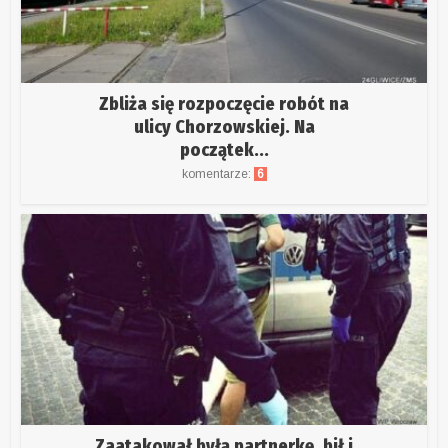
Zbliża się rozpoczęcie robót na
ulicy Chorzowskiej. Na
początek...
komentarze:
6
Zaatakował byłą partnerkę, bił i