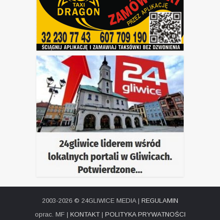
2003-2026 © 24GLIWICE MEDIA |
REGULAMIN
oprac. MF |
KONTAKT
|
POLITYKA PRYWATNOŚCI