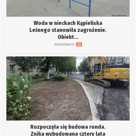
Woda w nieckach Kąpieliska
Leśnego stanowiła zagrożenie.
Obiekt...
komentarze:
11
Rozpoczęła się budowa ronda.
Znika wybudowana cztery lata