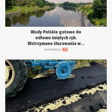
Wody Polskie gotowe do
odłowu śniętych ryb.
Wstrzymano śluzowania w...
komentarze:
20