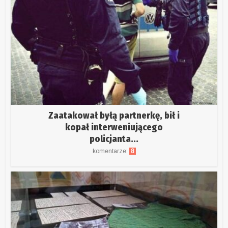
Zaatakował byłą partnerkę, bił i
kopał interweniującego
policjanta...
komentarze:
8