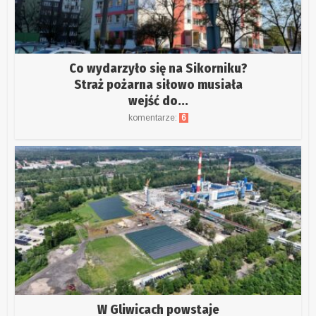
Co wydarzyło się na Sikorniku?
Straż pożarna siłowo musiała
wejść do...
komentarze:
6
W Gliwicach powstaje