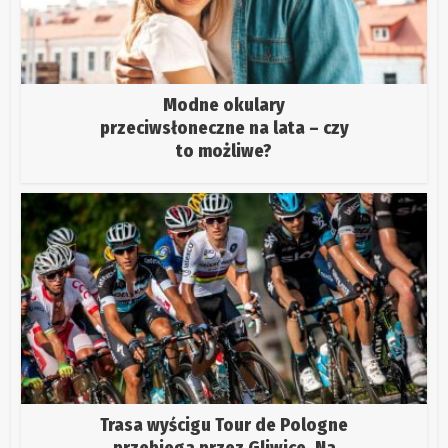
Modne okulary
przeciwsłoneczne na lata – czy
to możliwe?
Trasa wyścigu Tour de Pologne
przebiega przez Gliwice. Na