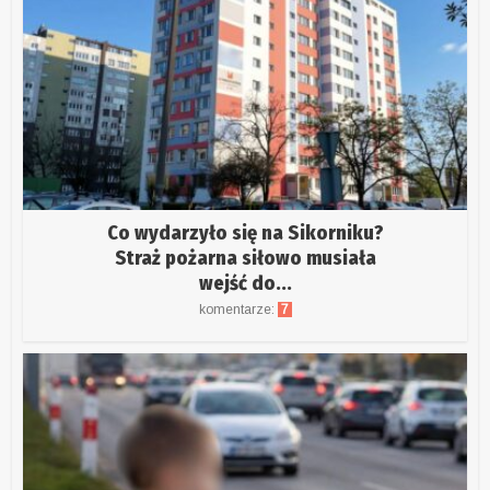
Co wydarzyło się na Sikorniku?
Straż pożarna siłowo musiała
wejść do...
komentarze:
7