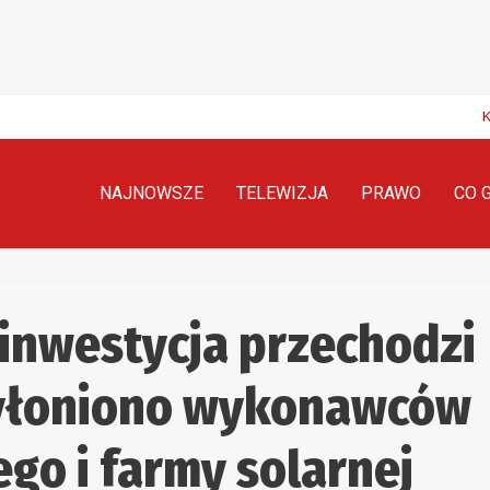
NAJNOWSZE
TELEWIZJA
PRAWO
CO 
 inwestycja przechodzi
 Wyłoniono wykonawców
go i farmy solarnej