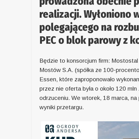
prowadzona obecnie pr
realizacji. Wyłoniono
polegającego na rozbu
PEC o blok parowy z 
Będzie to konsorcjum firm: Mostosta
Mostów S.A. (spółka ze 100-procen
Essen, które zaproponowało wykonanie
przez nie oferta była o około 120 mln 
odrzuceniu. We wtorek, 18 marca, na
wyniki przetargu.