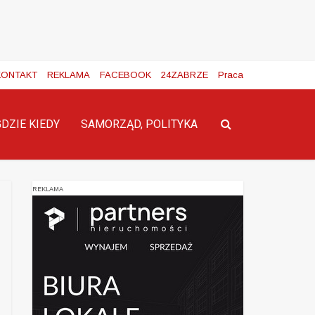
KONTAKT
REKLAMA
FACEBOOK
24ZABRZE
Praca
GDZIE KIEDY
SAMORZĄD, POLITYKA
REKLAMA