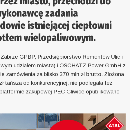
zez miasto, przechodzi do
 wykonawcę zadania
dowie istniejącej ciepłowni
kotłem wielopaliwowym.
l Zabrze GPBP, Przedsiębiorstwo Remontów Ulic i
towym udziałem miasta) i OSCHATZ Power GmbH z
 zamówienia za blisko 370 mln zł brutto. Złożona
zł tańsza od konkurencyjnej, nie podlegała też
 platformie zakupowej PEC Gliwice opublikowano