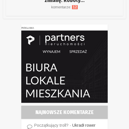
zmianę. Roboty...
komentarze:
12
REKLAMA
NAJNOWSZE KOMENTARZE
Początkujący troll?
-
Ukradł rower