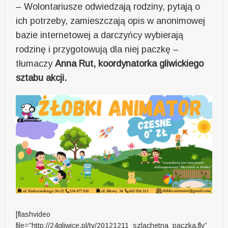
– Wolontariusze odwiedzają rodziny, pytają o
ich potrzeby, zamieszczają opis w anonimowej
bazie internetowej a darczyńcy wybierają
rodzinę i przygotowują dla niej paczkę –
tłumaczy
Anna Rut, koordynatorka gliwickiego
sztabu akcji.
[flashvideo
file=”http://24gliwice.pl/tv/20121211_szlachetna_paczka.flv”