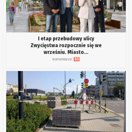
I etap przebudowy ulicy
Zwycięstwa rozpocznie się we
wrześniu. Miasto...
komentarze:
60