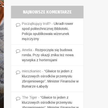
NAJNOWSZE KOMENTARZE
Początkujący troll?
-
Ukradł rower
spod politechnicznej Biblioteki.
Policja opublikowała wizerunek
mężczyzny
Amelia
-
Rozpoczęła się budowa
ronda. Przy okazji znika też nowa
wysepka z hortensjami
mieszkaniec
-
“Gliwice to jeden z
kluczowych ośrodków przemysłu
zbrojeniowego”. Minister Finansów w
Bumarze-Łabędy
The Tiger
-
“Gliwice to jeden z
kluczowych ośrodków przemysłu
zbrojeniowego”. Minister Finansów w