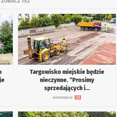
ZOBACZ TEŻ
o
Targowisko miejskie będzie
je
nieczynne. “Prosimy
sprzedających i...
komentarze:
23