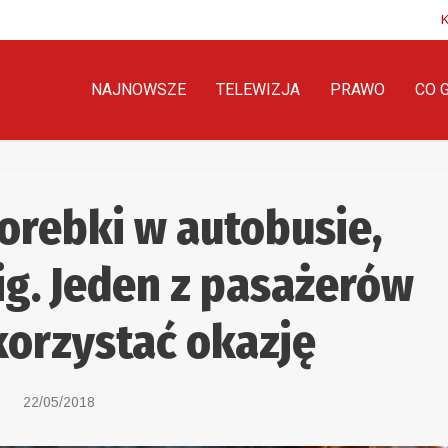
NAJNOWSZE
TELEWIZJA
PRAWO
CO 
orebki w autobusie,
ig. Jeden z pasażerów
korzystać okazję
22/05/2018