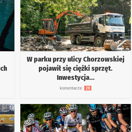
W parku przy ulicy Chorzowskiej
ich
pojawił się ciężki sprzęt.
Inwestycja...
komentarze:
26