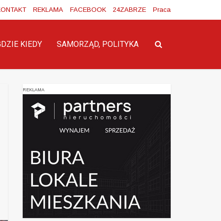
KONTAKT
REKLAMA
FACEBOOK
24ZABRZE
Praca
GDZIE KIEDY
SAMORZĄD, POLITYKA
REKLAMA