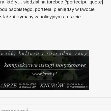
era, który… siedział na torebce.[/perfectpullquote]
u osobistego, portfela, pieniędzy w kwocie
ostał zatrzymany w policyjnym areszcie.