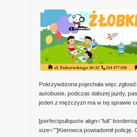
Pokrzywdzona pojechała więc zgłosić
autobusie, podczas dalszej jazdy, pa
jeden z mężczyzn ma w tej sprawie 
[perfectpullquote align=”full” bordertop
size=””]Kierowca powiadomił policję. 