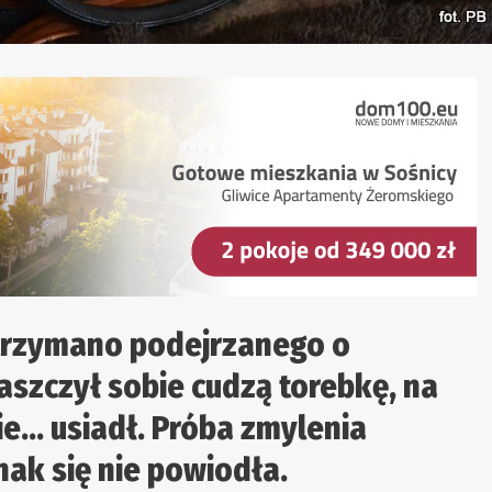
trzymano podejrzanego o
aszczył sobie cudzą torebkę, na
nie… usiadł. Próba zmylenia
ak się nie powiodła.