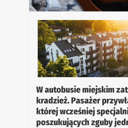
W autobusie miejskim za
kradzież. Pasażer przywł
której wcześniej specjal
poszukujących zguby jedn