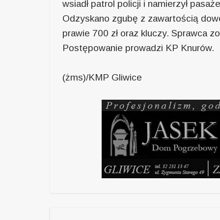
wsiadł patrol policji i namierzył pasaż
Odzyskano zgubę z zawartością dowod
prawie 700 zł oraz kluczy. Sprawca z
Postępowanie prowadzi KP Knurów.
(żms)/KMP Gliwice