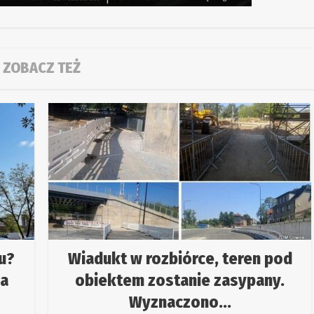
ZOBACZ TEŻ
u?
Wiadukt w rozbiórce, teren pod
ła
obiektem zostanie zasypany.
Wyznaczono...