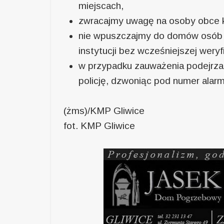
miejscach,
zwracajmy uwagę na osoby obce kr
nie wpuszczajmy do domów osób po
instytucji bez wcześniejszej weryf
w przypadku zauważenia podejrzan
policję, dzwoniąc pod numer alar
(żms)/KMP Gliwice
fot. KMP Gliwice