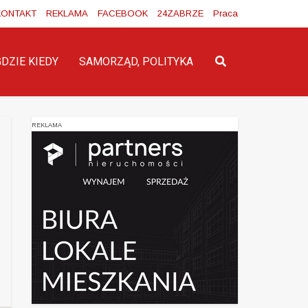
KONTAKT
REKLAMA
FACEBOOK
24ZABRZE
Praca
GDZIE KIEDY
SAMORZĄD, POLITYKA
REKLAMA