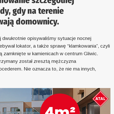
howanie szczególnej
dy, gdy na terenie
wają domownicy.
ej dwukrotnie opisywaliśmy sytuacje nocnej
bywał lokator, a także sprawę “klamkowania”, czyli
ą zamknięte w kamienicach w centrum Gliwic.
trzymany został zresztą mężczyzna
ocederem. Nie oznacza to, że nie ma innych,