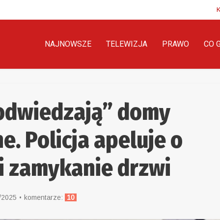
NAJNOWSZE
TELEWIZJA
PRAWO
CO 
“odwiedzają” domy
e. Policja apeluje o
i zamykanie drzwi
/2025
komentarze:
10