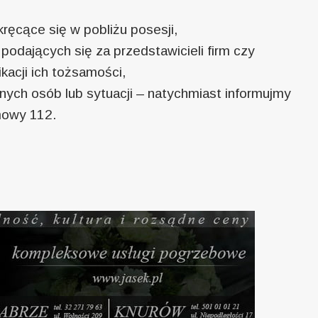
ęcące się w pobliżu posesji,
dających się za przedstawicieli firm czy
ikacji ich tożsamości,
ych osób lub sytuacji – natychmiast informujmy
mowy 112.