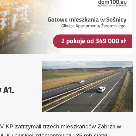
 A1.
z V KP zatrzymali trzech mieszkańców Zabrza w
 ul. Kujawskiej zdemontowali 135 mb siatki