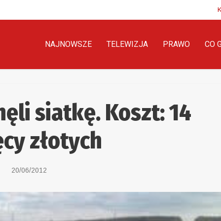
NAJNOWSZE
TELEWIZJA
PRAWO
CO 
ęli siatkę. Koszt: 14
ęcy złotych
20/06/2012