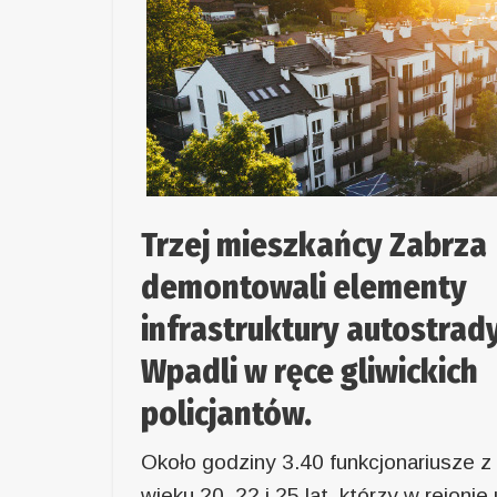
Trzej mieszkańcy Zabrza
demontowali elementy
infrastruktury autostrady
Wpadli w ręce gliwickich
policjantów.
Około godziny 3.40 funkcjonariusze 
wieku 20, 22 i 25 lat
, którzy w rejonie