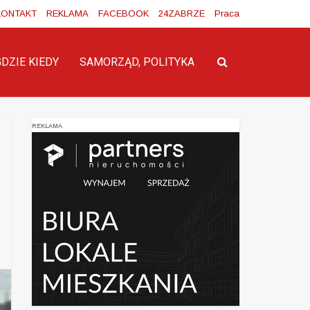
KONTAKT
REKLAMA
FACEBOOK
24ZABRZE
Praca
GDZIE KIEDY
SAMORZĄD, POLITYKA
REKLAMA