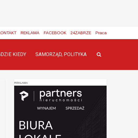
KONTAKT
REKLAMA
FACEBOOK
24ZABRZE
Praca
GDZIE KIEDY
SAMORZĄD, POLITYKA
REKLAMA