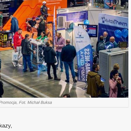
Promocja, Fot. Michał Buksa
kazy,