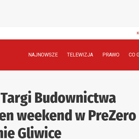
NAJNOWSZE
TELEWIZJA
PRAWO
CO 
e Targi Budownictwa
ten weekend w PreZero
ie Gliwice