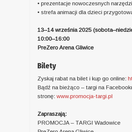
• prezentacje nowoczesnych narzędz
• strefa animacji dla dzieci przygo
13–14 września 2025 (sobota–niedzie
10:00–16:00
PreZero Arena Gliwice
Bilety
Zyskaj rabat na bilet i kup go online:
h
Bądź na bieżąco – targi na Facebook
stronę:
www.promocja-targi.pl
Zapraszają:
PROMOCJA – TARGI Wadowice
PreZero Arena Gliwice