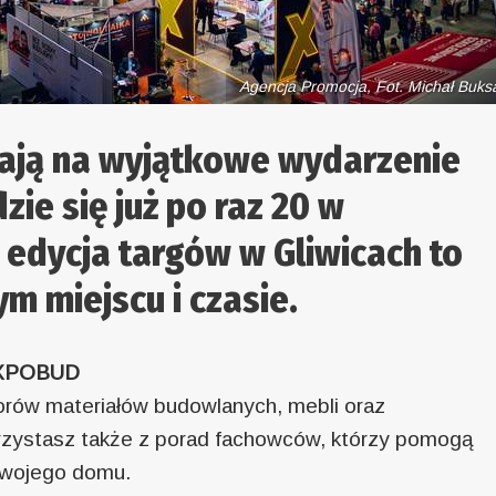
Agencja Promocja, Fot. Michał Buks
zają na wyjątkowe wydarzenie
ie się już po raz 20 w
 edycja targów w Gliwicach to
ym miejscu i czasie.
 EXPOBUD
orów materiałów budowlanych, mebli oraz
zystasz także z porad fachowców, którzy pomogą
Twojego domu.