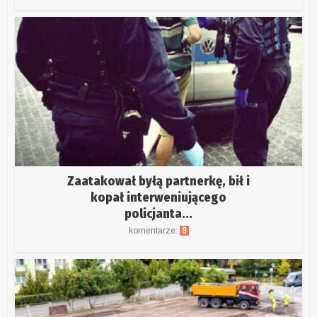
Zaatakował byłą partnerkę, bił i
kopał interweniującego
policjanta...
komentarze:
8