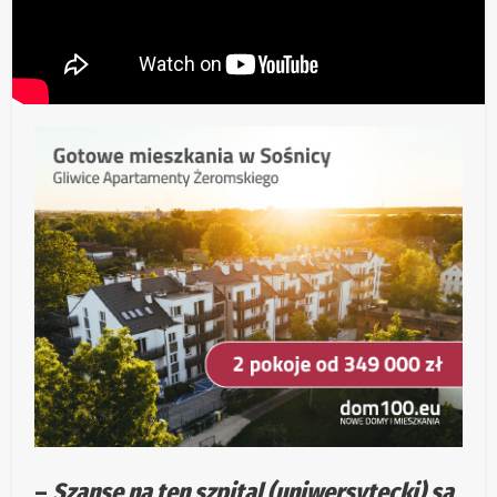
–
Szanse na ten szpital (uniwersytecki) są