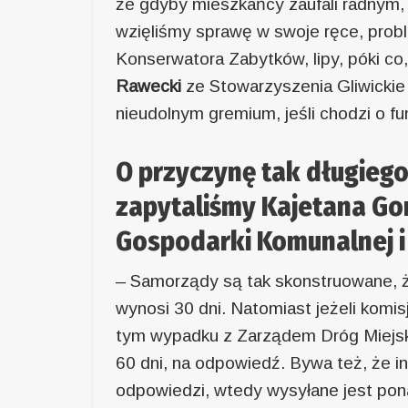
że gdyby mieszkańcy zaufali radnym, 
wzięliśmy sprawę w swoje ręce, pro
Konserwatora Zabytków, lipy, póki co
Rawecki
ze Stowarzyszenia Gliwickie
nieudolnym gremium, jeśli chodzi o f
O przyczynę tak długieg
zapytaliśmy Kajetana Go
Gospodarki Komunalnej i
– Samorządy są tak skonstruowane, 
wynosi 30 dni. Natomiast jeżeli komis
tym wypadku z Zarządem Dróg Miejski
60 dni, na odpowiedź. Bywa też, że i
odpowiedzi, wtedy wysyłane jest pona