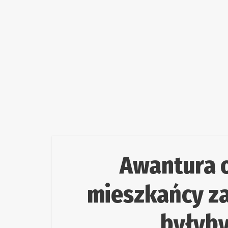
Awantura o
mieszkańcy zau
byłyby