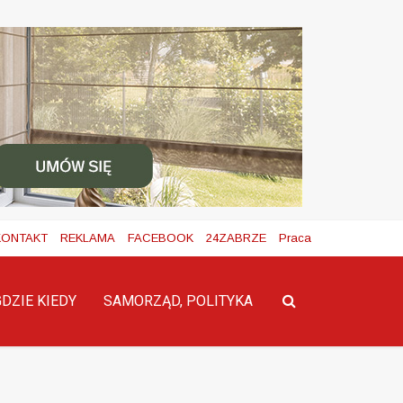
KONTAKT
REKLAMA
FACEBOOK
24ZABRZE
Praca
GDZIE KIEDY
SAMORZĄD, POLITYKA