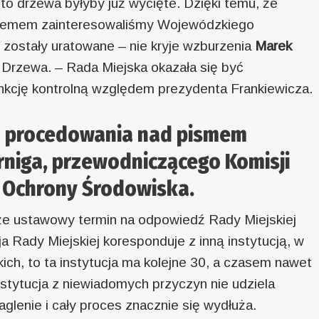
to drzewa byłyby już wycięte. Dzięki temu, że
blemem zainteresowaliśmy Wojewódzkiego
, zostały uratowane – nie kryje wzburzenia
Marek
 Drzewa. – Rada Miejska okazała się być
unkcję kontrolną względem prezydenta Frankiewicza.
o procedowania nad pismem
rniga, przewodniczącego Komisji
 Ochrony Środowiska.
że ustawowy termin na odpowiedź Rady Miejskiej
ja Rady Miejskiej koresponduje z inną instytucją, w
ch, to ta instytucja ma kolejne 30, a czasem nawet
nstytucja z niewiadomych przyczyn nie udziela
glenie i cały proces znacznie się wydłuża.