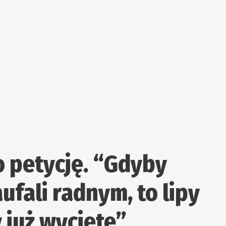
 petycję. “Gdyby
fali radnym, to lipy
 już wycięte”