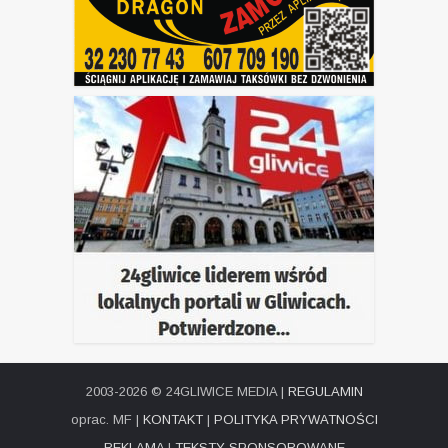
2003-2026 © 24GLIWICE MEDIA |
REGULAMIN
oprac. MF |
KONTAKT
|
POLITYKA PRYWATNOŚCI
REKLAMA
|
TEKSTY SPONSOROWANE