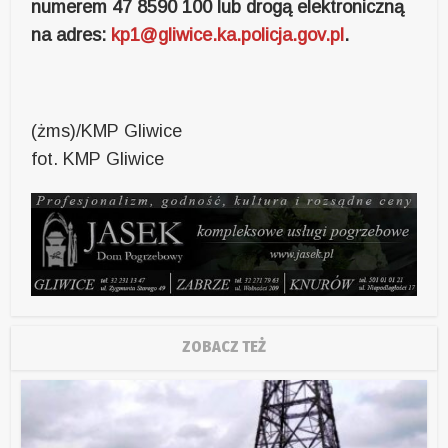
numerem 47 8590 100 lub drogą elektroniczną
na adres:
kp1@gliwice.ka.policja.gov.pl
.
(żms)/KMP Gliwice
fot. KMP Gliwice
ZOBACZ TEŻ