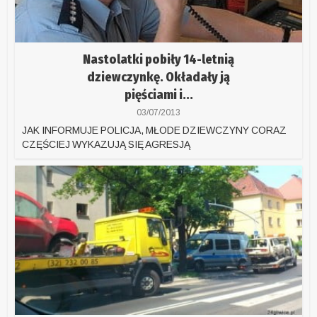
Nastolatki pobiły 14-letnią
dziewczynkę. Okładały ją
pięściami i...
03/07/2013
JAK INFORMUJE POLICJA, MŁODE DZIEWCZYNY CORAZ
CZĘŚCIEJ WYKAZUJĄ SIĘ AGRESJĄ