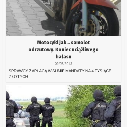
Motocykl jak… samolot
odrzutowy. Koniec uciążliwego
hałasu
09/07/2013
SPRAWCY ZAPŁACĄ W SUMIE MANDATY NA 4 TYSIĄCE
ZŁOTYCH