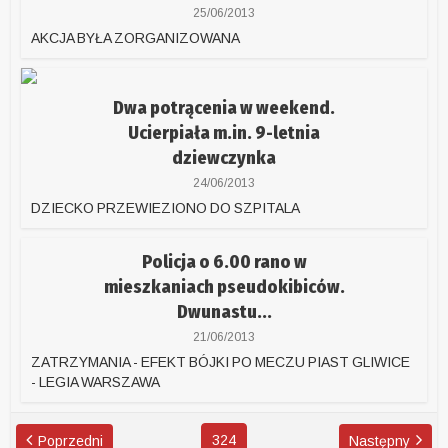
25/06/2013
AKCJA BYŁA ZORGANIZOWANA
Dwa potrącenia w weekend.
Ucierpiała m.in. 9-letnia
dziewczynka
24/06/2013
DZIECKO PRZEWIEZIONO DO SZPITALA
Policja o 6.00 rano w
mieszkaniach pseudokibiców.
Dwunastu...
21/06/2013
ZATRZYMANIA - EFEKT BÓJKI PO MECZU PIAST GLIWICE
- LEGIA WARSZAWA
324
Poprzedni
Następny