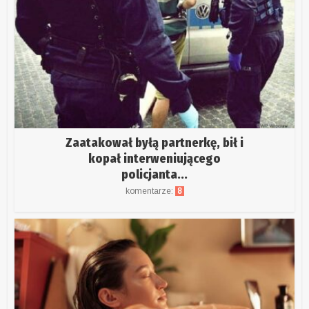
Zaatakował byłą partnerkę, bił i
kopał interweniującego
policjanta...
komentarze:
8