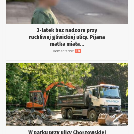
3-latek bez nadzoru przy
ruchliwej gliwickiej ulicy. Pijana
matka miała...
komentarze:
18
W parku przy ulicy Chorzowskiej