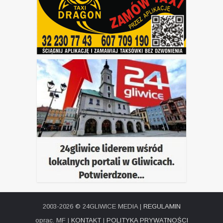
2003-2026 © 24GLIWICE MEDIA |
REGULAMIN
oprac. MF |
KONTAKT
|
POLITYKA PRYWATNOŚCI