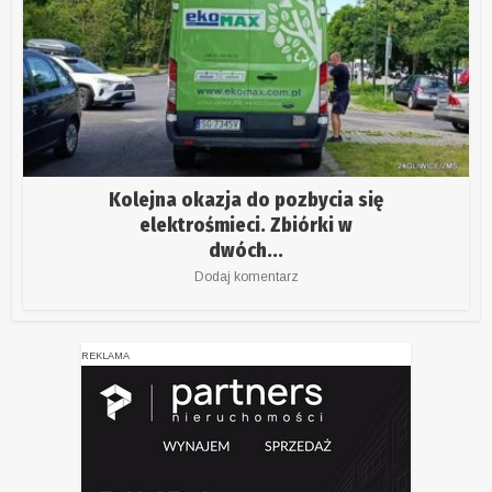
Kolejna okazja do pozbycia się
elektrośmieci. Zbiórki w
dwóch...
Dodaj komentarz
REKLAMA