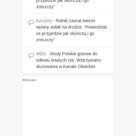
przyjedzie jak skończą i go
zniszczy”
Szczery
-
Rolnik zaorał świeżo
wylany asfalt na drodze. “Powiedział,
że przyjedzie jak skończą i go
zniszczy”
WDD
-
Wody Polskie gotowe do
odłowu śniętych ryb. Wstrzymano
śluzowania w Kanale Gliwickim
REKLAMA