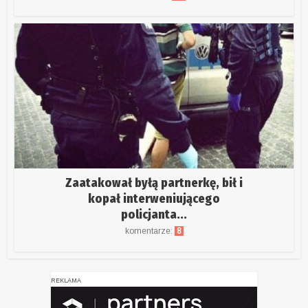
Zaatakował byłą partnerkę, bił i
kopał interweniującego
policjanta...
komentarze:
8
REKLAMA