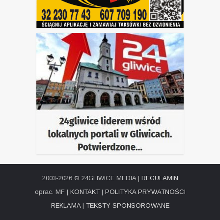
2003-2026 © 24GLIWICE MEDIA |
REGULAMIN
oprac. MF |
KONTAKT
|
POLITYKA PRYWATNOŚCI
REKLAMA
|
TEKSTY SPONSOROWANE