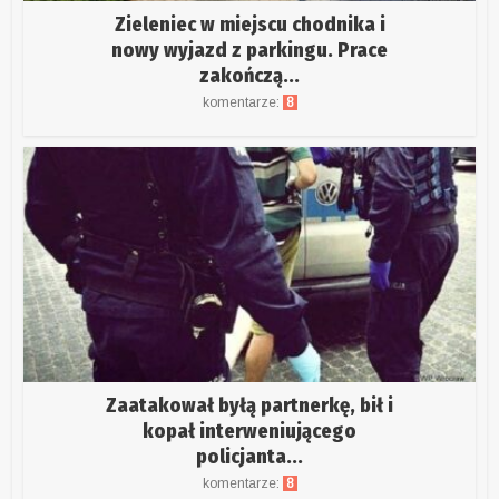
Zieleniec w miejscu chodnika i
nowy wyjazd z parkingu. Prace
zakończą...
komentarze:
8
Zaatakował byłą partnerkę, bił i
kopał interweniującego
policjanta...
komentarze:
8