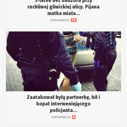
3-latek bez nadzoru przy
ruchliwej gliwickiej ulicy. Pijana
matka miała...
komentarze:
18
Zaatakował byłą partnerkę, bił i
kopał interweniującego
policjanta...
komentarze:
8