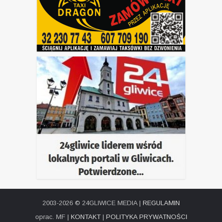
2003-2026 © 24GLIWICE MEDIA |
REGULAMIN
oprac. MF |
KONTAKT
|
POLITYKA PRYWATNOŚCI