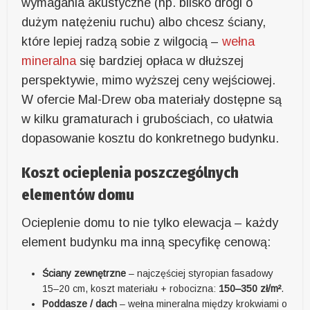
wymagania akustyczne (np. blisko drogi o
dużym natężeniu ruchu) albo chcesz ściany,
które lepiej radzą sobie z wilgocią –
wełna
mineralna
się bardziej opłaca w dłuższej
perspektywie, mimo wyższej ceny wejściowej.
W ofercie Mal-Drew oba materiały dostępne są
w kilku gramaturach i grubościach, co ułatwia
dopasowanie kosztu do konkretnego budynku.
Koszt ocieplenia poszczególnych
elementów domu
Ocieplenie domu to nie tylko elewacja – każdy
element budynku ma inną specyfikę cenową:
Ściany zewnętrzne
– najczęściej styropian fasadowy
15–20 cm, koszt materiału + robocizna:
150–350 zł/m²
.
Poddasze / dach
– wełna mineralna między krokwiami o