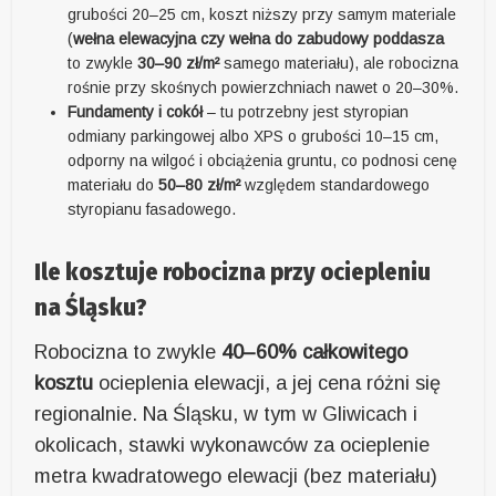
grubości 20–25 cm, koszt niższy przy samym materiale
(
wełna elewacyjna czy wełna do zabudowy poddasza
to zwykle
30–90 zł/m²
samego materiału), ale robocizna
rośnie przy skośnych powierzchniach nawet o 20–30%.
Fundamenty i cokół
– tu potrzebny jest styropian
odmiany parkingowej albo XPS o grubości 10–15 cm,
odporny na wilgoć i obciążenia gruntu, co podnosi cenę
materiału do
50–80 zł/m²
względem standardowego
styropianu fasadowego.
Ile kosztuje robocizna przy ociepleniu
na Śląsku?
Robocizna to zwykle
40–60% całkowitego
kosztu
ocieplenia elewacji, a jej cena różni się
regionalnie. Na Śląsku, w tym w Gliwicach i
okolicach, stawki wykonawców za ocieplenie
metra kwadratowego elewacji (bez materiału)