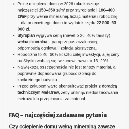
Pełne ocieplenie domu w 2026 roku kosztuje
najczęściej
150–350 zł/m²
przy styropianie i
180–400
zł/m²
przy wełnie mineralnej, licząc materiał i robociznę
– dla przeciętnego domu to wydatek rzędu
22 500–63
000 zł
.
Styropian
wygrywa ceną (nawet o 20–40% tańszy),
wełna mineralna
– paroprzepuszczalnością,
odpornością ogniową i izolacją akustyczną.
Robocizna to 40–60% kosztu całej inwestycji, a jej ceny
na Śląsku wahają się sezonowo nawet o 15–20%.
Największą oszczędnością nie jest tańszy materiał, a
poprawnie dopasowana grubość izolacji do
konkretnego budynku.
Przed zakupem warto skonsultować projekt z
doradcą
technicznym Mal-Drew
, żeby uniknąć niedoszacowania
metrażu lub przepłacania za materiał.
FAQ – najczęściej zadawane pytania
Czy ocieplenie domu wełną mineralną zawsze