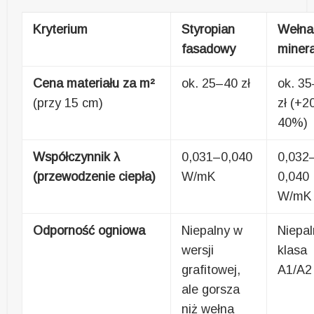
Kryterium
Styropian
Wełna
fasadowy
miner
Cena materiału za m²
ok. 25–40 zł
ok. 3
(przy 15 cm)
zł (+2
40%)
Współczynnik λ
0,031–0,040
0,032
(przewodzenie ciepła)
W/mK
0,040
W/mK
Odporność ogniowa
Niepalny w
Niepal
wersji
klasa
grafitowej,
A1/A2
ale gorsza
niż wełna