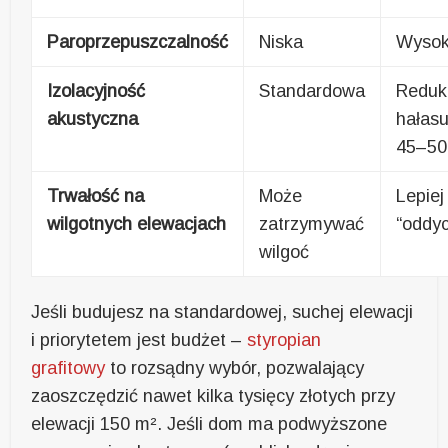
Paroprzepuszczalność
Niska
Wyso
Izolacyjność
Standardowa
Reduk
akustyczna
hałas
45–50
Trwałość na
Może
Lepiej
wilgotnych elewacjach
zatrzymywać
“oddy
wilgoć
Jeśli budujesz na standardowej, suchej elewacji
i priorytetem jest budżet –
styropian
grafitowy
to rozsądny wybór, pozwalający
zaoszczędzić nawet kilka tysięcy złotych przy
elewacji 150 m². Jeśli dom ma podwyższone