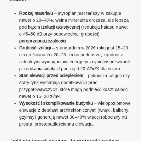
Rodzaj materiału
– styropian jest tańszy w zakupie
nawet o 20–40%, wełna mineralna droższa, ale lepsza
pod kątem
izolacji akustycznej
(redukcja hałasu nawet
o 45–50 dB przy odpowiedniej grubości) i
paroprzepuszczalności
.
Grubość izolacji
– standardem w 2026 roku jest 15–20
cm na ścianach i 20–25 cm na poddaszu, zgodnie z
aktualnymi wymaganiami energetycznymi (współczynnik
przenikania ciepła U poniżej 0,20 W/m²K dla ścian).
Stan elewacji przed ociepleniem
– pęknięcia, wilgoć czy
stary tynk wymagają dodatkowych prac
przygotowawczych, które mogą podnieść koszt całości
nawet o 15–20 zł/m².
Wysokość i skomplikowanie budynku
– wielopoziomowe
elewacje z detalami architektonicznymi (wnęki, balkony,
gzymsy) generują nawet 30–40% więcej robocizny niż
prosta, prostopadłościenna elewacja.