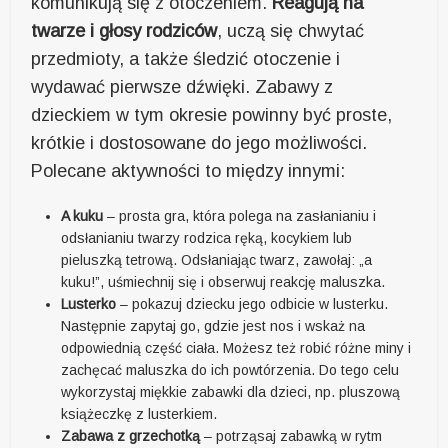
komunikują się z otoczeniem.
Reagują na
twarze i głosy rodziców
, uczą się chwytać
przedmioty, a także śledzić otoczenie i
wydawać pierwsze dźwięki. Zabawy z
dzieckiem w tym okresie powinny być proste,
krótkie i dostosowane do jego możliwości.
Polecane aktywności to między innymi:
A kuku
– prosta gra, która polega na zasłanianiu i
odsłanianiu twarzy rodzica ręką, kocykiem lub
pieluszką tetrową. Odsłaniając twarz, zawołaj: „a
kuku!”, uśmiechnij się i obserwuj reakcję maluszka.
Lusterko
– pokazuj dziecku jego odbicie w lusterku.
Następnie zapytaj go, gdzie jest nos i wskaż na
odpowiednią część ciała. Możesz też robić różne miny i
zachęcać maluszka do ich powtórzenia. Do tego celu
wykorzystaj miękkie zabawki dla dzieci, np. pluszową
książeczkę z lusterkiem.
Zabawa z grzechotką
– potrząsaj zabawką w rytm