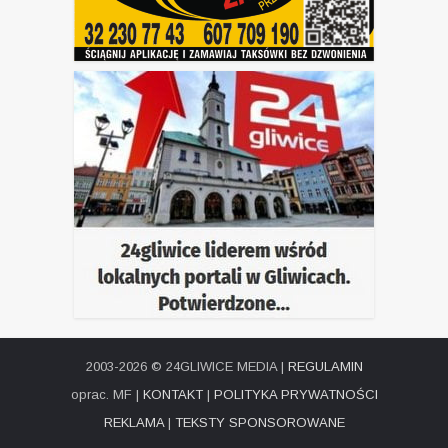
2003-2026 © 24GLIWICE MEDIA |
REGULAMIN
oprac. MF |
KONTAKT
|
POLITYKA PRYWATNOŚCI
REKLAMA
|
TEKSTY SPONSOROWANE