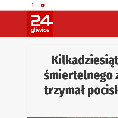
Kilkadziesią
śmiertelnego 
trzymał pocisk