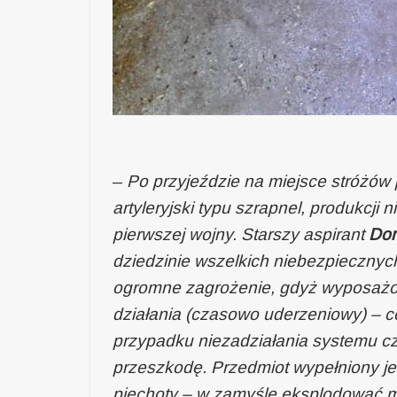
–
Po przyjeździe na miejsce stróżów 
artyleryjski typu szrapnel, produkcji
pierwszej wojny. Starszy aspirant
Dom
dziedzinie wszelkich niebezpiecznych
ogromne zagrożenie, gdyż wyposażon
działania (czasowo uderzeniowy) – c
przypadku niezadziałania systemu 
przeszkodę. Przedmiot wypełniony je
piechoty – w zamyśle eksplodować mi