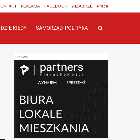
KONTAKT
REKLAMA
FACEBOOK
24ZABRZE
Praca
GDZIE KIEDY
SAMORZĄD, POLITYKA
REKLAMA