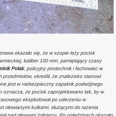
prawa okazało się, że w szopie leży pocisk
 niemieckiej, kaliber 100 mm, pamiętający czasy
inik Polak
, policyjny pirotechnik i fachowiec w
 przedmiotów, określił, że znalezisko stanowi
e jest w niebezpieczny zapalnik podwójnego
o oznacza, że pocisk zaprojektowano tak, by w
czasowego eksplodował po uderzeniu w
st ołowianymi kulkami, służącymi do rażenia
ał nad głowami żołnierzy. Po oględzinach okazało