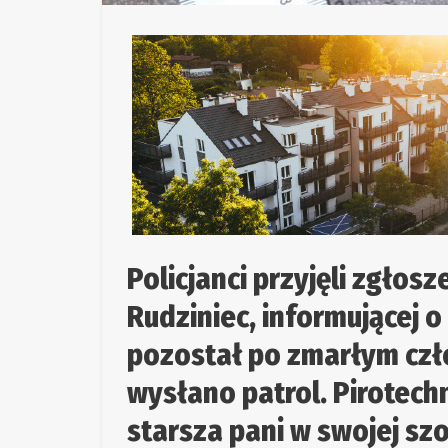
Policjanci przyjęli zgłos
Rudziniec, informującej 
pozostał po zmarłym czło
wysłano patrol. Pirotechn
starsza pani w swojej sz