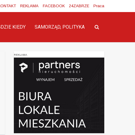
KONTAKT
REKLAMA
FACEBOOK
24ZABRZE
Praca
GDZIE KIEDY
SAMORZĄD, POLITYKA
REKLAMA