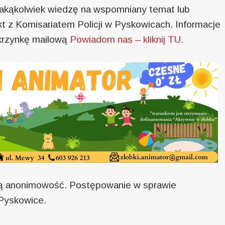
 jakąkolwiek wiedzę na wspomniany temat lub
kt z Komisariatem Policji w Pyskowicach. Informacje
krzynkę mailową
Powiadom nas – kliknij TU.
łną anonimowość. Postępowanie w sprawie
 Pyskowice.