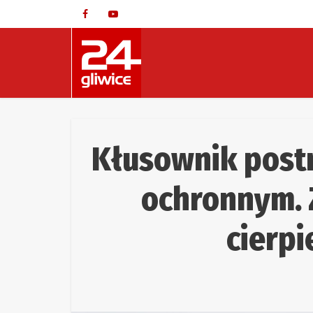
Kłusownik postrz
ochronnym. 
cierpi