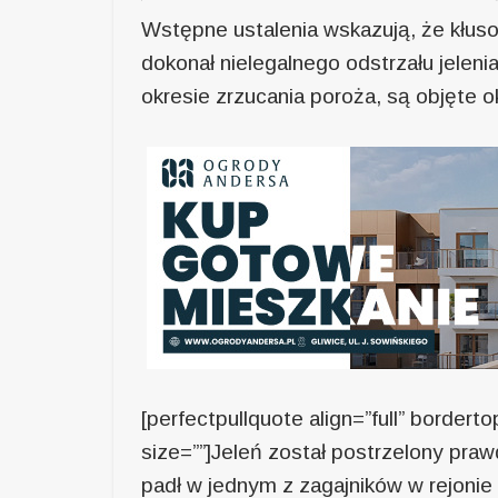
Wstępne ustalenia wskazują, że kłuso
dokonał nielegalnego odstrzału jeleni
okresie zrzucania poroża, są objęte 
[perfectpullquote align=”full” bordertop
size=””]Jeleń został postrzelony pra
padł w jednym z zagajników w rejonie 