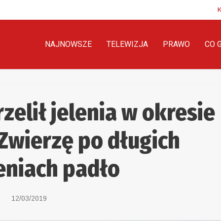
NAJNOWSZE
TELEWIZJA
PRAWO
CO 
elił jelenia w okresie
Zwierzę po długich
eniach padło
12/03/2019