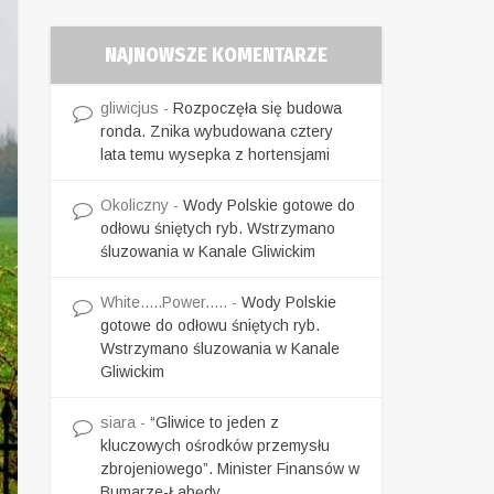
NAJNOWSZE KOMENTARZE
gliwicjus
-
Rozpoczęła się budowa
ronda. Znika wybudowana cztery
lata temu wysepka z hortensjami
Okoliczny
-
Wody Polskie gotowe do
odłowu śniętych ryb. Wstrzymano
śluzowania w Kanale Gliwickim
White.....Power.....
-
Wody Polskie
gotowe do odłowu śniętych ryb.
Wstrzymano śluzowania w Kanale
Gliwickim
siara
-
“Gliwice to jeden z
kluczowych ośrodków przemysłu
zbrojeniowego”. Minister Finansów w
Bumarze-Łabędy