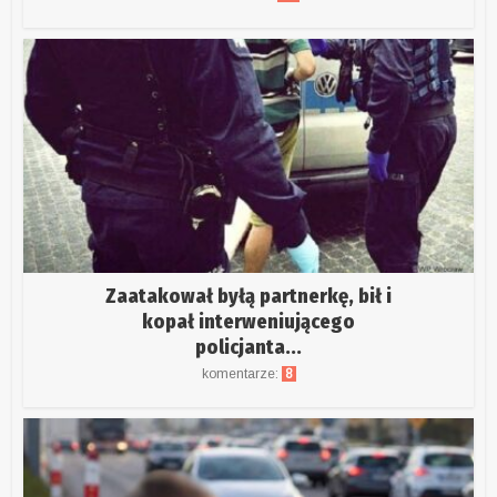
Zaatakował byłą partnerkę, bił i
kopał interweniującego
policjanta...
komentarze:
8