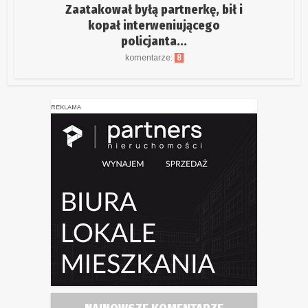
Zaatakował byłą partnerkę, bił i
kopał interweniującego
policjanta...
komentarze:
8
REKLAMA