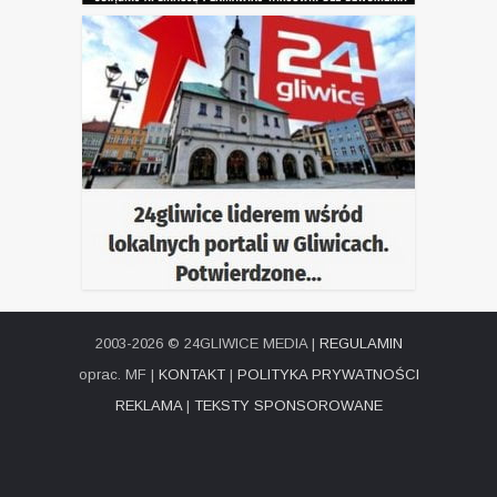
2003-2026 © 24GLIWICE MEDIA |
REGULAMIN
oprac. MF |
KONTAKT
|
POLITYKA PRYWATNOŚCI
REKLAMA
|
TEKSTY SPONSOROWANE