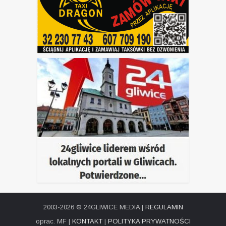
2003-2026 © 24GLIWICE MEDIA |
REGULAMIN
oprac. MF |
KONTAKT
|
POLITYKA PRYWATNOŚCI