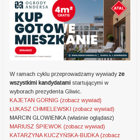
W ramach cyklu przeprowadzamy wywiady
ze
wszystkimi kandydatami
startującymi w
wyborach prezydenta Gliwic.
KAJETAN GORNIG (zobacz wywiad)
ŁUKASZ CHMIELEWSKI (zobacz wywiad)
MARCIN GLOWIENKA (właśnie oglądasz)
MARIUSZ ŚPIEWOK (zobacz wywiad)
KATARZYNA KUCZYŃSKA-BUDKA (zobacz