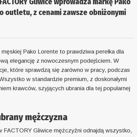
. FACTORY Gliwice wprowadza markę Pako
o outletu, z cenami zawsze obniżonymi
ęskiej Pako Lorente to prawdziwa perełka dla
sową elegancję z nowoczesnym podejściem. W
cje, które sprawdzą się zarówno w pracy, podczas
. Wszystko w standardzie premium, z doskonałymi
iem krawców, szyjących ubrania dla tej popularnej
ubrany mężczyzna
 w FACTORY Gliwice mężczyźni odnajdą wszystko,