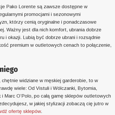
cje Pako Lorente są zawsze dostępne w
 regularnymi promocjami i sezonowymi
zn, którzy cenią oryginalne i ponadczasowe
żej. Ważny jest dla nich komfort, ubrania dobrze
u i okazji. Lubią być dobrze ubrani i rozsądnie
ość premium w outletowych cenach to połączenie,
 niego
, chętnie widziane w męskiej garderobie, to w
wdę wiele: Od Vistuli i Wólczanki, Bytomia,
ik i Marc O’Polo, po całą gamę sklepów outletowych
decydujesz, w jakiej stylizacji zobaczą cię jutro w
wdź ofertę sklepów
.