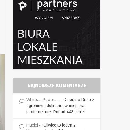
NAJNOWSZE KOMENTARZE
White.....Power.....
-
Dzierżno Duże z
ogromnym dofinansowaniem na
modernizację. Ponad 443 mln zł
maciej
-
“Gliwice to jeden z