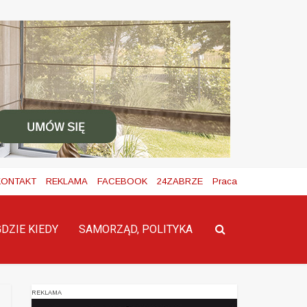
KONTAKT
REKLAMA
FACEBOOK
24ZABRZE
Praca
GDZIE KIEDY
SAMORZĄD, POLITYKA
REKLAMA