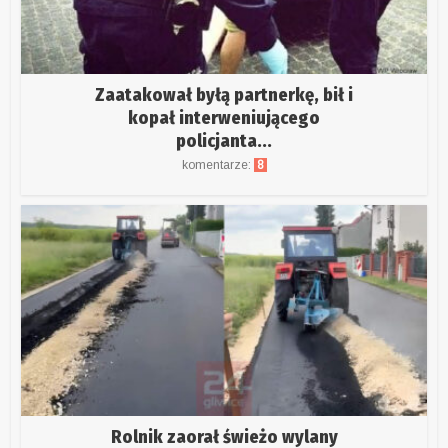
Zaatakował byłą partnerkę, bił i
kopał interweniującego
policjanta...
komentarze:
8
Rolnik zaorał świeżo wylany