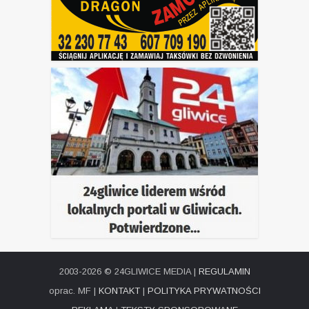
2003-2026 © 24GLIWICE MEDIA |
REGULAMIN
oprac. MF |
KONTAKT
|
POLITYKA PRYWATNOŚCI