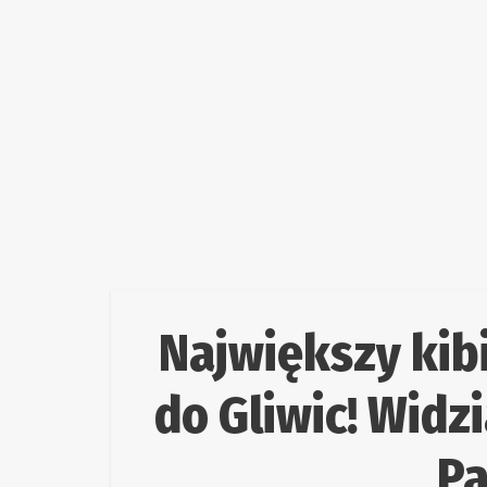
Największy kibi
do Gliwic! Widz
Pa