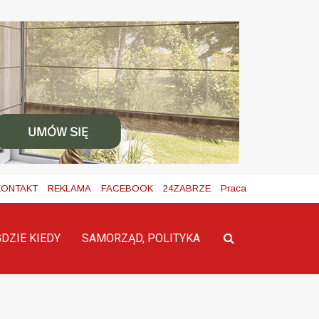
KONTAKT
REKLAMA
FACEBOOK
24ZABRZE
Praca
GDZIE KIEDY
SAMORZĄD, POLITYKA