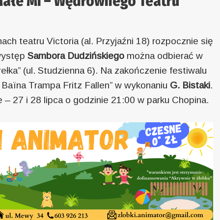
ałe Mi – Wędrownego Teatru
ch teatru Victoria (al. Przyjaźni 18) rozpocznie się
 występ
Sambora Dudzińskiego
można odbierać w
ełka” (ul. Studzienna 6). Na zakończenie festiwalu
 Baïna Trampa Fritz Fallen” w wykonaniu
G. Bistaki
.
– 27 i 28 lipca o godzinie 21:00 w parku Chopina.