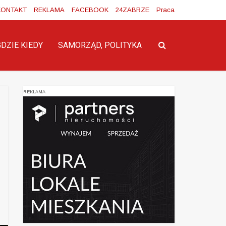
KONTAKT
REKLAMA
FACEBOOK
24ZABRZE
Praca
GDZIE KIEDY
SAMORZĄD, POLITYKA
REKLAMA