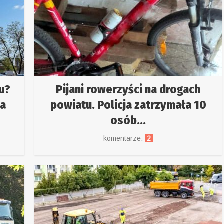
u?
Pijani rowerzyści na drogach
ła
powiatu. Policja zatrzymała 10
osób...
komentarze:
2