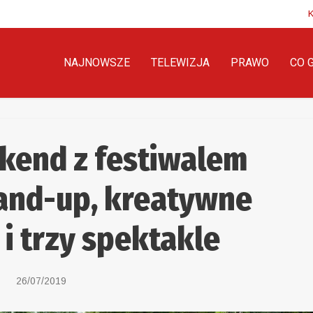
NAJNOWSZE
TELEWIZJA
PRAWO
CO 
kend z festiwalem
tand-up, kreatywne
i trzy spektakle
26/07/2019