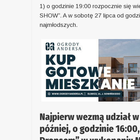
1) o godzinie 19:00 rozpocznie się 
SHOW”. A w sobotę 27 lipca od godzi
najmłodszych.
Najpierw wezmą udział w
później, o godzinie 16:00