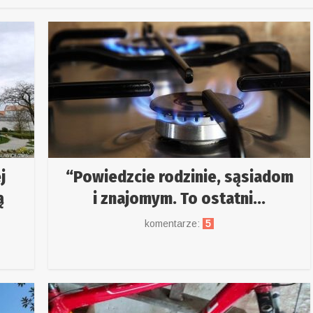
j
“Powiedzcie rodzinie, sąsiadom
ą
i znajomym. To ostatni...
komentarze:
5