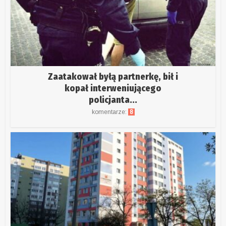
Zaatakował byłą partnerkę, bił i
kopał interweniującego
policjanta...
komentarze:
8