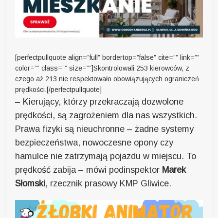
[perfectpullquote align=”full” bordertop=”false” cite=”” link=””
color=”” class=”” size=””]Skontrolowali 253 kierowców, z
czego aż 213 nie respektowało obowiązujących ograniczeń
prędkości.[/perfectpullquote]
– Kierujący, którzy przekraczają dozwolone
prędkości, są zagrożeniem dla nas wszystkich.
Prawa fizyki są nieuchronne – żadne systemy
bezpieczeństwa, nowoczesne opony czy
hamulce nie zatrzymają pojazdu w miejscu. To
prędkość zabija – mówi podinspektor
Marek
Słomski
, rzecznik prasowy KMP Gliwice.