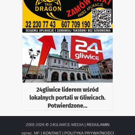
2003-2026 © 24GLIWICE MEDIA |
REGULAMIN
oprac. MF |
KONTAKT
|
POLITYKA PRYWATNOŚCI