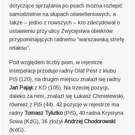
dotyczące sprzątania po psach można rozlepić
samodzielnie na słupach oświetleniowych, a
także – jedno z nowszych – kto zdecydował o
ustawieniu przy ulicy Zwycięstwa obiektów
przypominających radnemu “warszawską strefę
relaksu”.
Pod względem liczby pism, w rejestrze
interpelacji przoduje radny Olaf Pest z klubu
PiS (120), na drugim miejscu znalazł się radny
Jan Pająk
z KO (105). Na trzeciej pozycji,
daleko za nimi, znalazł się Łukasz Chmielewski,
również z PiS (44). 42 pozycje w rejestrze ma
radny
Tomasz Tylutko
(PiS), 40 radna Krystyna
Sowa (KdG), 36 złożył
Andrzej Chodorowski
(KdG).