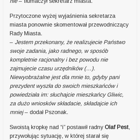
nie
– tłumaczył sekretarz miasta.
Przytoczone wyżej wyjaśnienia sekretarza
miasta ponownie skomentował przewodniczący
Rady Miasta.
–
Jestem przekonany, że realizujecie Państwo
swoje zadania, jako radnego, w sposób
kompletnie racjonalny i bez powodu nie
zajmujecie czasu urzędników (…).
Niewyobrażalne jest dla mnie to, gdyby pani
prezydent wyszła do swoich mieszkańców i
powiedziała im: słuchajcie mieszkańcy Gliwic,
za dużo wniosków składacie, składajcie ich
mniej
– dodał Pszonak.
Swoistą kropkę nad “i” postawił radny
Olaf Pest
,
przywołując sytuację, w której starał się