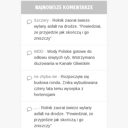
NAJNOWSZE KOMENTARZE
Szczery
-
Rolnik zaorał świeżo
wylany asfalt na drodze. “Powiedział,
że przyjedzie jak skończą i go
zniszczy”
WDD
-
Wody Polskie gotowe do
odłowu śniętych ryb. Wstrzymano
śluzowania w Kanale Gliwickim
no chyba nie
-
Rozpoczęła się
budowa ronda. Znika wybudowana
cztery lata temu wysepka z
hortensjami
...
-
Rolnik zaorał świeżo wylany
asfalt na drodze. “Powiedział, że
przyjedzie jak skończą i go
zniszczy”