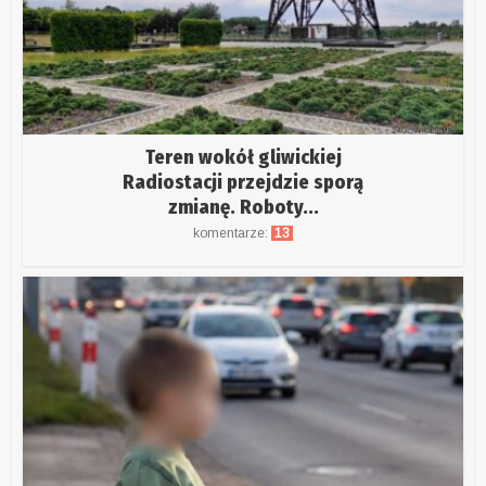
Teren wokół gliwickiej
Radiostacji przejdzie sporą
zmianę. Roboty...
komentarze:
13