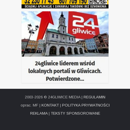
2003-2026 © 24GLIWICE MEDIA |
REGULAMIN
oprac. MF |
KONTAKT
|
POLITYKA PRYWATNOŚCI
REKLAMA
|
TEKSTY SPONSOROWANE