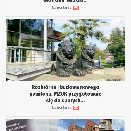
wrześniu. Miasto...
komentarze:
60
Rozbiórka i budowa nowego
pawilonu. MZUK przygotowuje
się do sporych...
komentarze:
20