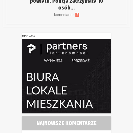
powiatu. Policja zatrzymała 10
osób...
komentarze:
2
REKLAMA
NAJNOWSZE KOMENTARZE