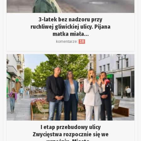
3-latek bez nadzoru przy
ruchliwej gliwickiej ulicy. Pijana
matka miała...
komentarze:
18
I etap przebudowy ulicy
Zwycięstwa rozpocznie się we