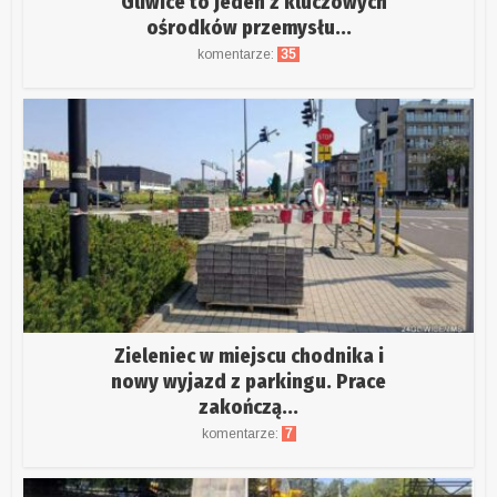
“Gliwice to jeden z kluczowych
ośrodków przemysłu...
komentarze:
35
Zieleniec w miejscu chodnika i
nowy wyjazd z parkingu. Prace
zakończą...
komentarze:
7