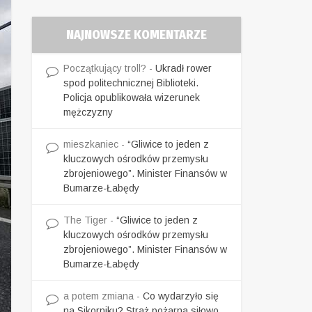
NAJNOWSZE KOMENTARZE
Początkujący troll?
-
Ukradł rower
spod politechnicznej Biblioteki.
Policja opublikowała wizerunek
mężczyzny
mieszkaniec
-
“Gliwice to jeden z
kluczowych ośrodków przemysłu
zbrojeniowego”. Minister Finansów w
Bumarze-Łabędy
The Tiger
-
“Gliwice to jeden z
kluczowych ośrodków przemysłu
zbrojeniowego”. Minister Finansów w
Bumarze-Łabędy
a potem zmiana
-
Co wydarzyło się
na Sikorniku? Straż pożarna siłowo