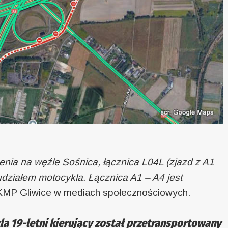
enia na węźle Sośnica, łącznica L04L (zjazd z A1
udziałem motocykla. Łącznica A1 – A4 jest
 KMP Gliwice w mediach społecznościowych.
 19-letni kierujący został przetransportowany