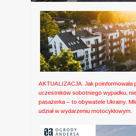
AKTUALIZACJA. Jak poinformowała po
uczestników sobotniego wypadku, nie 
pasażerka – to obywatele Ukrainy. Mło
udział w wydarzeniu motocyklowym.