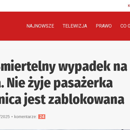
NAJNOWSZE
TELEWIZJA
PRAWO
CO 
Śmiertelny wypadek na
. Nie żyje pasażerka
nica jest zablokowana
/2025
komentarze:
24