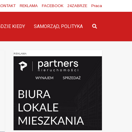
KONTAKT
REKLAMA
FACEBOOK
24ZABRZE
Praca
GDZIE KIEDY
SAMORZĄD, POLITYKA
REKLAMA