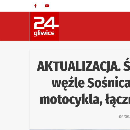
AKTUALIZACJA. 
węźle Sośnica
motocykla, łącz
06/09