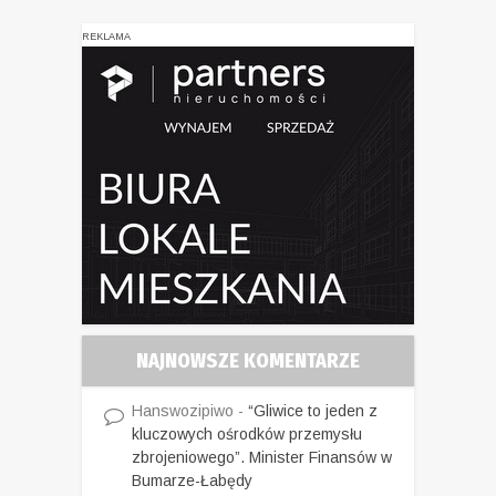
REKLAMA
NAJNOWSZE KOMENTARZE
Hanswozipiwo
-
“Gliwice to jeden z
kluczowych ośrodków przemysłu
zbrojeniowego”. Minister Finansów w
Bumarze-Łabędy