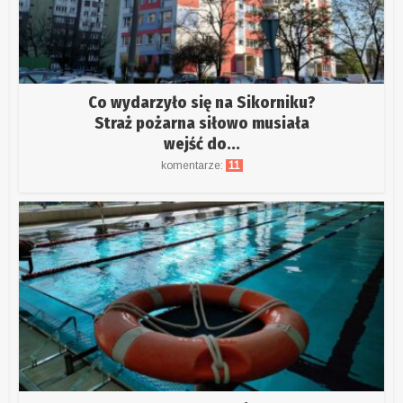
Co wydarzyło się na Sikorniku?
Straż pożarna siłowo musiała
wejść do...
komentarze:
11