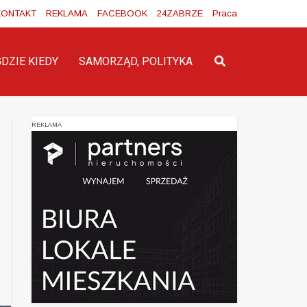
KONTAKT
REKLAMA
FACEBOOK
24ZABRZE
Praca
GDZIE KIEDY
SAMORZĄD, POLITYKA
REKLAMA