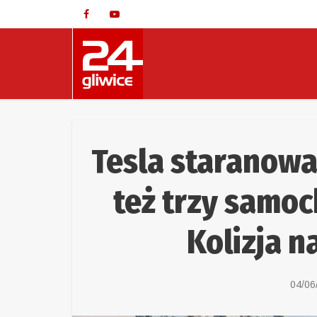
Tesla staranował
też trzy samoc
Kolizja n
04/06