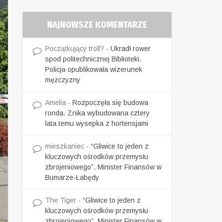
NAJNOWSZE KOMENTARZE
Początkujący troll?
-
Ukradł rower
spod politechnicznej Biblioteki.
Policja opublikowała wizerunek
mężczyzny
Amelia
-
Rozpoczęła się budowa
ronda. Znika wybudowana cztery
lata temu wysepka z hortensjami
mieszkaniec
-
“Gliwice to jeden z
kluczowych ośrodków przemysłu
zbrojeniowego”. Minister Finansów w
Bumarze-Łabędy
The Tiger
-
“Gliwice to jeden z
kluczowych ośrodków przemysłu
zbrojeniowego”. Minister Finansów w