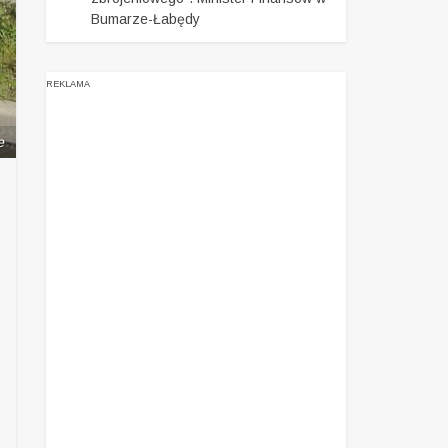
Bumarze-Łabędy
REKLAMA
e