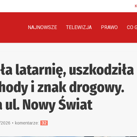
NAJNOWSZE
TELEWIZJA
PRAWO
CO 
a latarnię, uszkodziła
hody i znak drogowy.
a ul. Nowy Świat
/2026
komentarze:
32