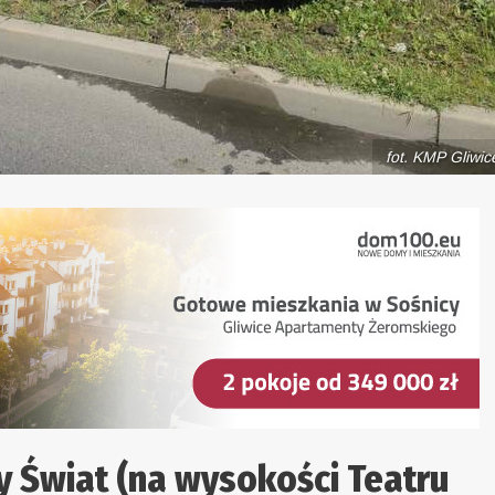
fot. KMP Gliwic
y Świat (na wysokości Teatru